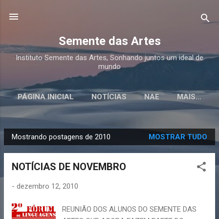
Pular para o conteúdo principal
Semente das Artes
Instituto Semente das Artes, Sonhando juntos um ideal de
mundo
PÁGINA INICIAL
NOTÍCIAS
NAE
MAIS…
CURSOS
Mostrando postagens de 2010
MOSTRAR TUDO
P
o
NOTÍCIAS DE NOVEMBRO
s
t
-
dezembro 12, 2010
a
g
REUNIÃO DOS ALUNOS DO SEMENTE DAS