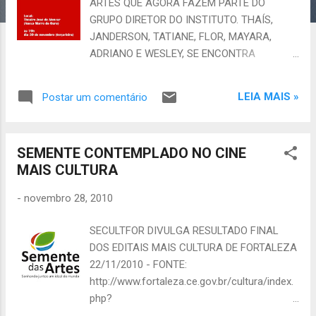
e
ARTES QUE AGORA FAZEM PARTE DO
n
GRUPO DIRETOR DO INSTITUTO. THAÍS,
s
JANDERSON, TATIANE, FLOR, MAYARA,
ADRIANO E WESLEY, SE ENCONTRA
SEMANALMENTE PARA DISCUTIR E CRIAR
NOVAS AÇÕES PARA A INSTITUIÇÃO.
LEIA MAIS »
Postar um comentário
ESTIVERAM TAMBÉM PARTICIPANDO DO
SEGUNDO FÓRUM DE LINGUAGENS NO
TEATRO MORRO DO OURO, ANEXO DO
SEMENTE CONTEMPLADO NO CINE
THEATRO JOSÉ DE ALENCAR PARA
MAIS CULTURA
DISCUTIR OS RUMOS DA CULTURA PARA O
ESTADO E MUNICÍPIO. INSTITUTO SEMENTE
-
novembro 28, 2010
DAS ARTES SONHANDO JUNTOS UM IDEAL
DE MUNDO FAÇA PARTE DESSA IDÉIA
SECULTFOR DIVULGA RESULTADO FINAL
INSTITUTO SEMENTE DAS ARTES -
DOS EDITAIS MAIS CULTURA DE FORTALEZA
Presidente Jofran Fonteles Borges CNPJ
22/11/2010 - FONTE:
10.536.515/0001-64 -
http://www.fortaleza.ce.gov.br/cultura/index.
www.sementedasartes.blogspot.com
php?
sementedasartes@yahoo.com.br (Email e
option=com_content&task=view&id=10288