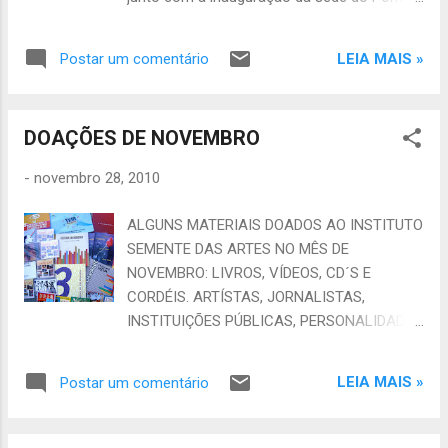
http://www.youtube.com/user/sementedasar
de Cultura do Ceará, localizado em prédio
tes#g/u
anexo ao MIS Bianca Felippsen - Ascom
LEIA MAIS »
Postar um comentário
Secult Ceará - Jornal iTeia A Secretaria da
Cultura do Estado do Ceará e o Ministério da
Cult ura anunciaram nesta quarta-feira, dia
DOAÇÕES DE NOVEMBRO
17 de novembro, às 10h, a abertura das
inscrições do II Pontos de Cultura do Ceará
-
novembro 28, 2010
que prevê a implementação de mais 100
Pontos de Cultura no Ceará. O lançamento
ALGUNS MATERIAIS DOADOS AO INSTITUTO
do edital, por ocasião do lançamento da
SEMENTE DAS ARTES NO MÊS DE
sede do Pontão de Cultura do Estado do
NOVEMBRO: LIVROS, VÍDEOS, CD´S E
Ceará – estrutura de suporte e atendimento
CORDÉIS. ARTÍSTAS, JORNALISTAS,
de todos os pontos de cultura – que terá
INSTITUIÇÕES PÚBLICAS, PERSONALIDADES
sede própria no anexo do Museu da Imagem
E COMUNIDADE COLABORAM COM NOSSO
e do Som (Avenida Barão de Studart, 510,
PROJETO. SEJA VOCÊ TAMBÉM UM
Meireles). O edital para a implementação de
LEIA MAIS »
Postar um comentário
COLABORADOR, DOE: LIVROS, DISCOS (LP´S
100 novos Pontos de Cultura no Ceará é da
E CD´S), VÍDEOS (DVD E VHS),
ordem de R$ 18 milhões no próximo triênio,
INSTRUMENTOS USADOS OU NOVOS E