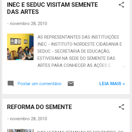
Sindical do Andes da Universidade Estadual
INEC E SEDUC VISITAM SEMENTE
instituto-sementes-das-artes-inicia.html O
do Ceará – SINDUECE 05 – Asso...
DAS ARTES
Instituto Sementes das Artes que tem um
slogan voltado aos objetivos do Programa
-
novembro 28, 2010
Revitaliza Centro de Formação Humana que
levanta a bandeira de que JUNTOS
AS REPRESENTANTES DAS INSTITUIÇÕES
CONSEGUIREMOS , vem unir seus projetos
INEC - INSTITUTO NORDESTE CIDADANIA E
sociais com a fraze: Sonhando Juntos um
SEDUC - SECRETARIA DE EDUCAÇÃO,
Ideal do Mundo! Fala o presidente Jofran
ESTIVERAM NA SEDE DO SEMENTE DAS
Fonteles Borges, que valorizar talento s e
ARTES PARA CONHECER AS AÇÕES E
transforma-los em ações verdadeiras é um
PROJETOS REALIZADO POR NÓS PARA QUE
dos objetivo do Instituto e esta parceria
POSSAMOS FAZER PARCERIAS PARA O
chega em um momento oportuno para o
LEIA MAIS »
Postar um comentário
MAIOR DESENVOLVIMENTO DE NOSSA
nosso programa de formação humana do
REGIÃO E A MELHORIA DO CIDADÃO.
cidadão fortalezense, pois juntos iremos
PRESENTES: CÁSSIA REGINA - DIRETORA
promover inúmeras idéias que pr...
REFORMA DO SEMENTE
PRESIDENTE DO INEC, NÁGELA COSTA -
COORDENADORA DE CAPACITAÇÃO E
-
novembro 28, 2010
JULIANA SAMPAIO TAMBÉM DO INEC, ALÉM
DE MANUELA GRANGEIRO DA SEDUC. LOGO