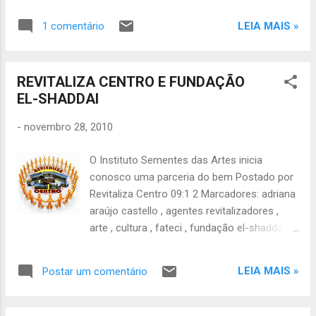
Orkut) - (85) 87194478 Nosso canal no you
A Prefeitura de Fortaleza, através da
tube -
LEIA MAIS »
1 comentário
Secretaria de Cultura de Fortaleza
http://www.youtube.com/user/sementedasar
(Secultfor), divulga o resultado final da
tes#g/u
seleção de projetos dos Editais Mais Cultura
REVITALIZA CENTRO E FUNDAÇÃO
de Fortaleza. Foram contempladas, ao todo,
EL-SHADDAI
78 iniciativas nas áreas do audiovisual (Cine
Mais Cultura), do livro e da leitura (Pontos de
-
novembro 28, 2010
Leitura) e de ações lúdico-culturais, que
contribuem para a preservação dos direitos
O Instituto Sementes das Artes inicia
da criança (Pontinhos de Cultura). Confira, a
conosco uma parceria do bem Postado por
seguir, o resultado final da seleção: PRÊMIO
Revitaliza Centro 09:1 2 Marcadores: adriana
MAIS CULTURA CINE MAIS CULTURA
araújo castello , agentes revitalizadores ,
FORTALEZA 2010 RESULTADO DA SELEÇÃO
arte , cultura , fateci , fundação el-shaddai ,
FINAL 01 – Associação Cultura
moradores de rua , musica , revitaliza centro
Solidariedade e Arte - SOLAR 02 –
, sementes das artes , solidariedade OBS:
Associação Familiar do Parque Agua Fria 03
LEIA MAIS »
Postar um comentário
VEJA NO LINK DO REVITALIZA CENTRO:
– Associação Cultural dos promotores e
http://revit
Educadores Audiovisuais 04 – Seção
alizacentro.blogspot.com/2010/11/o-