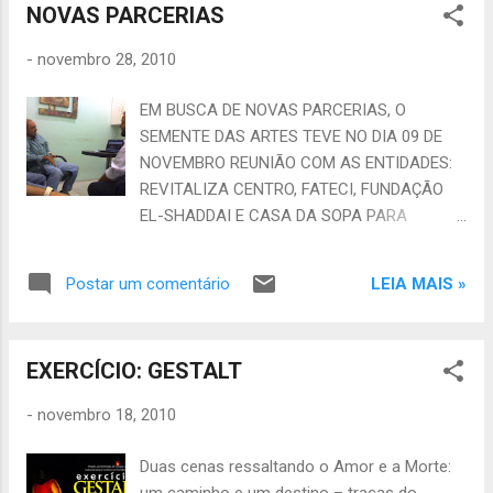
sendo R$ 12 milhões vindos do Governo Fe...
NOVAS PARCERIAS
EQUIPAMENTOS PARA NOSSAS AÇÕES.
INSTITUTO SEMENTE DAS ARTES
-
novembro 28, 2010
SONHANDO JUNTOS UM IDEAL DE MUNDO
FAÇA PARTE DESSA IDÉIA INSTITUTO
EM BUSCA DE NOVAS PARCERIAS, O
SEMENTE DAS ARTES - Presidente Jofran
SEMENTE DAS ARTES TEVE NO DIA 09 DE
Fonteles Borges CNPJ 10.536.515/0001-64 -
NOVEMBRO REUNIÃO COM AS ENTIDADES:
www.sementedasartes.blogspot.com
REVITALIZA CENTRO, FATECI, FUNDAÇÃO
sementedasartes@yahoo.com.br (Email e
EL-SHADDAI E CASA DA SOPA PARA
Orkut) - (85) 87194478 Nosso canal no you
DESENVOLVEREM AÇÕES NO CENTRO DA
tube -
CIDADE VISANDO JÁ A COPA DO MUNDO DE
http://www.youtube.com/user/sementedasar
LEIA MAIS »
Postar um comentário
2014, TENDO UMA DE SUAS SEDES
tes#g/u
FORTALEZA. PRESENTES NA REUNIÃO: SR.
IVAN E CAVALCANTE DA FUNDAÇÃO EL-
EXERCÍCIO: GESTALT
SHADDAI, ADRIANA DA FATECI, LEVI DO
PROJETO IGUALDADE SOCIAL E ERIC DA
-
novembro 18, 2010
CASA DA SOPA. LOGO ESTAREMOS
DIVULGADO OS NOVOS PROJETOS DAS
Duas cenas ressaltando o Amor e a Morte:
PARCEIRAS QUE SERÃO REALIZADOS NO
um caminho e um destino – traças do