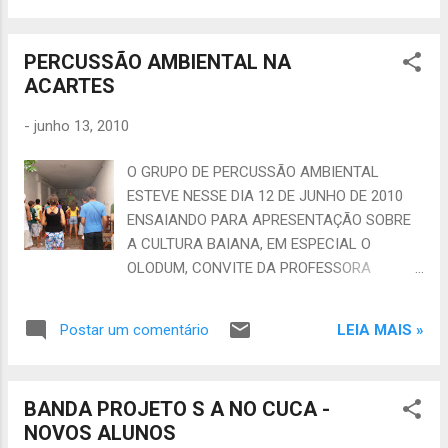
quarta-feira, 16, às 13h30, em Fortaleza
NOSSO LIVRO SOBRE A PERCUSSÃO. FAÇA
(CE), no seguinte endereço: Centro Cultural
PARTE DESSE GRUPO. ENTRE EM CONTATO
Banco do Nordeste – Rua Floriano Peix...
PERCUSSÃO AMBIENTAL NA
ATRAVÉS DE NOSSOS LINKS E SAIBA COMO:
ACARTES
INSTITUTO SEMENTE DAS ARTES -
Presidente Jofran Fonteles Borges CNPJ
-
junho 13, 2010
10.536.515/0001-64 -
www.sementedasartes.blogspot.com
O GRUPO DE PERCUSSÃO AMBIENTAL
sementedasartes@yahoo.com.br (EMAIL E
ESTEVE NESSE DIA 12 DE JUNHO DE 2010
ORKUT) - (85) 87194478
ENSAIANDO PARA APRESENTAÇÃO SOBRE
A CULTURA BAIANA, EM ESPECIAL O
OLODUM, CONVITE DA PROFESSORA
AURÉLIA DO COLÉGIO NOSSA SENHORA
DAS GRAÇAS, ONDE ESTUDAM PARTE DOS
LEIA MAIS »
Postar um comentário
ALUNOS PARTICIPANTES QUE ACONTECERÁ
NO FINAL DO MÊS DE JUNHO. FORAM
ENSAIADAS AS MÚSICAS ESTUDAS E QUE
BANDA PROJETO S A NO CUCA -
FAZEM PARTE DO REPERTÓRIO, ALÉM DA
NOVOS ALUNOS
MÚSICA ALEGRIA GERAL DO GRUPO