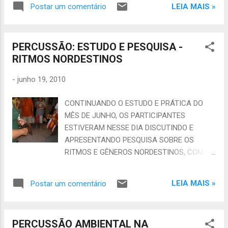
LEIA MAIS »
Postar um comentário
sua política de formação voltada para o
segmento da música realiza mais uma
edição do Festival Música na Ibiapaba,
PERCUSSÃO: ESTUDO E PESQUISA -
direcionando suas ações para o
RITMOS NORDESTINOS
fortalecimento e a valorização da música
brasileira popular. Em sua sétima edição o
-
junho 19, 2010
Festival Música na Ibiapaba, em uma ampla
parceria com os municípios do Maciço da
CONTINUANDO O ESTUDO E PRÁTICA DO
Ibiapaba - Ipu, Guaraciaba do Norte,
MÊS DE JUNHO, OS PARTICIPANTES
Carnaubal, Croatá, São Benedito, Ibiapina,
ESTIVERAM NESSE DIA DISCUTINDO E
Tianguá, Ubajara e Viçosa do Ceará - e
APRESENTANDO PESQUISA SOBRE OS
colaboradores, realiza mais um vez suas
RITMOS E GÊNEROS NORDESTINOS, COMO
oficinas de iniciação musical: os
FOCO EM ESPECIAL NO DIA 19 DE JUNHO A
CASULINHOS, levando este resultado para
FUNÇÃO SOCIAL CHAMADA FORRÓ.
dentro do Festival, numa ação de
LEIA MAIS »
Postar um comentário
FALANDO DA FESTA E OS RITMOS QUE SE
intercâmbio e troca de experiências,
TOCAM NA MESMA, COMO: XOTE, XAXADO,
somando 72 oficinas ofertadas e atendendo
BAIÃO, CÔCO, MARCHINHA JUNINA,
a um público de mais de 1.000 participantes
PERCUSSÃO AMBIENTAL NA
EMBOLADA, ENTRE OUTROS. INSTITUTO