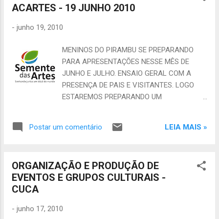
diretos. ...
ACARTES - 19 JUNHO 2010
SEMENTE DAS ARTES - Presidente Jofran
Fonteles Borges CNPJ 10.536.515/0001-64 -
-
junho 19, 2010
www.sementedasartes.blogspot.com
sementedasartes@yahoo.com.br (EMAIL E
MENINOS DO PIRAMBU SE PREPARANDO
ORKUT) - (85) 87194478
PARA APRESENTAÇÕES NESSE MÊS DE
JUNHO E JULHO. ENSAIO GERAL COM A
PRESENÇA DE PAIS E VISITANTES. LOGO
ESTAREMOS PREPARANDO UM
ESPETÁCULO TEMÁTICO E GRAVAÇÃO DE
DISCO. AGUARDEM. INSTITUTO SEMENTE
LEIA MAIS »
Postar um comentário
DAS ARTES - Presidente Jofran Fonteles
Borges CNPJ 10.536.515/0001-64 -
www.sementedasartes.blogspot.com
ORGANIZAÇÃO E PRODUÇÃO DE
sementedasartes@yahoo.com.br (EMAIL E
EVENTOS E GRUPOS CULTURAIS -
ORKUT) - (85) 87194478
CUCA
-
junho 17, 2010