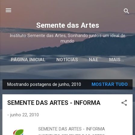
Pular para o conteúdo principal
Semente das Artes
Instituto Semente das Artes, Sonhando juntos um ideal de
mundo
PÁGINA INICIAL
NOTÍCIAS
NAE
MAIS…
CURSOS
Mostrando postagens de junho, 2010
MOSTRAR TUDO
P
o
SEMENTE DAS ARTES - INFORMA
s
t
-
junho 22, 2010
a
g
SEMENTE DAS ARTES - INFORMA