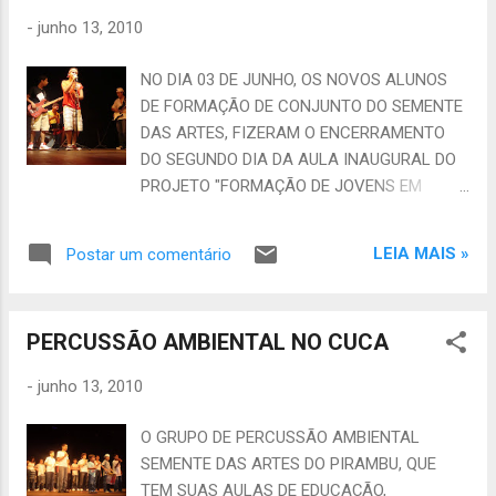
OLODUM DA BAHIA. INSTITUTO SEMENTE
-
junho 13, 2010
DAS ARTES - Presidente Jofran Fonteles
Borges CNPJ 10.536.515/0001-64 -
NO DIA 03 DE JUNHO, OS NOVOS ALUNOS
www.sementedasartes.blogspot.com
DE FORMAÇÃO DE CONJUNTO DO SEMENTE
sementedasartes@yahoo.com.br (EMAIL E
DAS ARTES, FIZERAM O ENCERRAMENTO
ORKUT) - (85) 87194478
DO SEGUNDO DIA DA AULA INAUGURAL DO
PROJETO "FORMAÇÃO DE JOVENS EM
ATIVIDADES CULTURAIS PARA O
DESENVOLVIMENTO DO TURISMO",
LEIA MAIS »
Postar um comentário
REALIZADO PELO IMPARH E EXECUTADO NO
CUCA CHEGUEVARA NA BARRA DO CEARÁ,
PARA JOVENS MORADORES DO SUBURBIO
PERCUSSÃO AMBIENTAL NO CUCA
DE FORTALEZA EM COMUNIDADES COM
SITUAÇÃO DE RISCO SOCIAL. UM DOS
-
junho 13, 2010
PROFESSORES QUE FARÃO PARTE DESSE
PROJETO É O PRESIDENTE DO INSTITUTO
O GRUPO DE PERCUSSÃO AMBIENTAL
SEMENTE DAS ARTES, QUE DARÁ AULAS DE
SEMENTE DAS ARTES DO PIRAMBU, QUE
ORGANIZAÇÃO E PRODUÇÃO DE EVENTOS E
TEM SUAS AULAS DE EDUCAÇÃO,