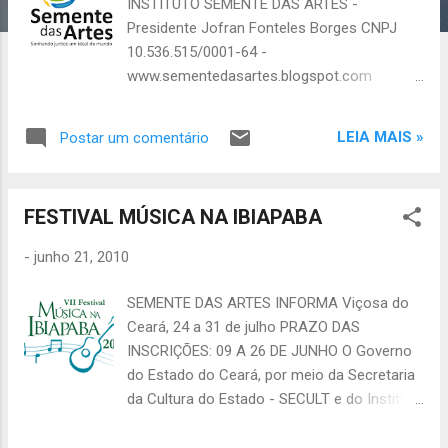
e
INSTITUTO SEMENTE DAS ARTES -
n
Presidente Jofran Fonteles Borges CNPJ
s
10.536.515/0001-64 -
www.sementedasartes.blogspot.com
sementedasartes@yahoo.com.br (EMAIL E
ORKUT) - (85) 87194478
LEIA MAIS »
Postar um comentário
FESTIVAL MÚSICA NA IBIAPABA
-
junho 21, 2010
SEMENTE DAS ARTES INFORMA Viçosa do
Ceará, 24 a 31 de julho PRAZO DAS
INSCRIÇÕES: 09 A 26 DE JUNHO O Governo
do Estado do Ceará, por meio da Secretaria
da Cultura do Estado - SECULT e do Instituto
de Arte e Cultura do Ceará – IACC/Centro
Dragão do Mar de Arte e Cultura dentro da