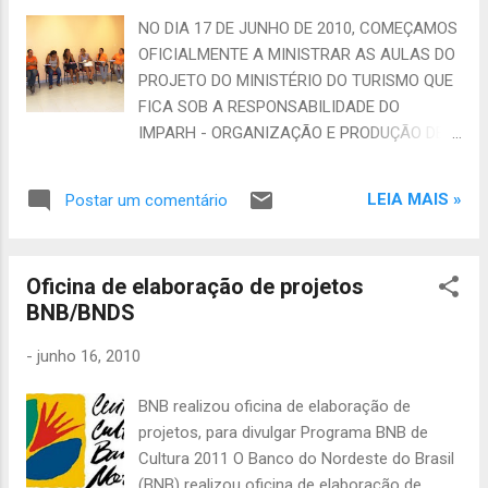
NO DIA 17 DE JUNHO DE 2010, COMEÇAMOS
OFICIALMENTE A MINISTRAR AS AULAS DO
PROJETO DO MINISTÉRIO DO TURISMO QUE
FICA SOB A RESPONSABILIDADE DO
IMPARH - ORGANIZAÇÃO E PRODUÇÃO DE
EVENTOS E GRUPOS CULTURAIS. MESMO
COM A GREVE A MAIS DE UMA SEMANA, A
LEIA MAIS »
Postar um comentário
PARTICIPAÇÃO DOS ALUNOS FOI QUASE
QUE COMPLETA NO CUCA CHE GUEVARA
NA BARRA DO CEARÁ, REGIÃO OESTE DE
Oficina de elaboração de projetos
FORTALEZA. DISCUTIMOS CONCEITOS DE
BNB/BNDS
CULTURA, CIDADANIA, EVENTOS PARA
NOSSA CIDADE, DINÂMICAS, FUNÇÃO
-
junho 16, 2010
SOCIAL DA MÚSICA BRASILEIRA E
TRAÇAMOS OBJETIVOS PARA NOSSAS
BNB realizou oficina de elaboração de
AULAS E PROJETOS. O NÍVEL MUITO BOM
projetos, para divulgar Programa BNB de
DOS ALUNOS NOS ANIMOU A
Cultura 2011 O Banco do Nordeste do Brasil
EMPENHARMOS COM MAIS VONTADE NO
(BNB) realizou oficina de elaboração de