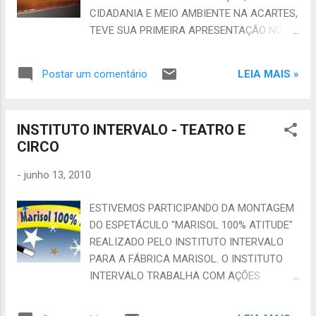
GRUPOS CULTURAIS. INSTITUTO SEMENTE
CIDADANIA E MEIO AMBIENTE NA ACARTES,
DAS ARTES - Presidente Jofran Fonteles
TEVE SUA PRIMEIRA APRESENTAÇÃO NO
Borges CNPJ 10.536.515/0001-64 -
DIA 02 DE JUNHO NA 1ª AULA INAUGURAL
www.sementedasartes.blogspot.com
DE FORMAÇÃO DE JOVENS EM ATIVIDADES
sementedasartes@yahoo.com.br (EMAIL E
LEIA MAIS »
Postar um comentário
CULTURAIS PARA O DESENVOLVIMENTO DO
ORKUT) - (85) 87194478
TURISMO. CONHEÇA MAIS O TRABALHO DO
SEMENTE DAS ARTES E SUAS AÇÕES NOS
INSTITUTO INTERVALO - TEATRO E
LINKS ABAIXO: INSTITUTO SEMENTE DAS
CIRCO
ARTES - Presidente Jofran Fonteles Borges
CNPJ 10.536.515/0001-64 -
-
junho 13, 2010
www.sementedasartes.blogspot.com
sementedasartes@yahoo.com.br (EMAIL E
ESTIVEMOS PARTICIPANDO DA MONTAGEM
ORKUT) - (85) 87194478
DO ESPETÁCULO "MARISOL 100% ATITUDE"
REALIZADO PELO INSTITUTO INTERVALO
PARA A FÁBRICA MARISOL. O INSTITUTO
INTERVALO TRABALHA COM AÇÕES
LIGADAS A CIDADANIA E EDUCAÇÃO E
UTILIZA O TEATRO, CIRCO E O JORNALISMO